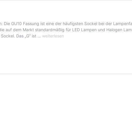
ie GU10 Fassung ist eine der häufigsten Sockel bei der Lampenfas
ie auf dem Markt standardmäßig für LED Lampen und Halogen Lampe
Gu10
Sockel. Das „G“ ist …
weiterlesen
Lampen
Fassungen